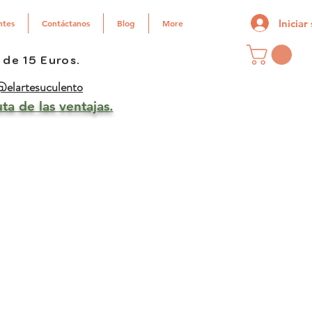
Iniciar
ntes
Contáctanos
Blog
More
 de 15 Euros.
elartesuculento
ta de las ventajas.