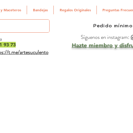
 y Maceteros
Bandejas
Regalos Originales
Preguntas Frecue
Pedido mínimo
Síguenos en instagram:
@
a
1 93 73
Hazte miembro y disfru
ps://t.me/artesuculento