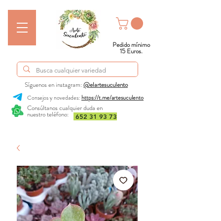
Pedido mínimo
15 Euros.
Síguenos en instagram:
@elartesuculento
Consejos y novedades:
https://t.me/artesuculento
Consúltanos cualquier duda en
nuestro teléfono:
652 31 93 73