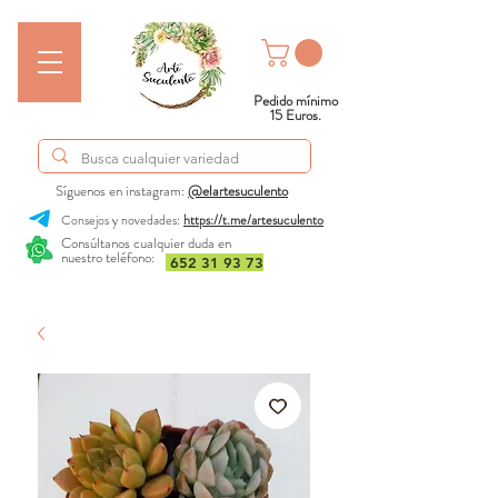
Pedido mínimo
15 Euros.
Síguenos en instagram:
@elartesuculento
Consejos y novedades:
https://t.me/artesuculento
Consúltanos cualquier duda en
nuestro teléfono:
652 31 93 73