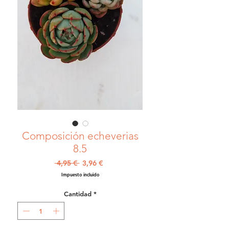
Composición echeverias
8.5
Precio
Precio
 4,95 € 
3,96 €
de
Impuesto incluido
oferta
Cantidad
*