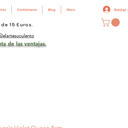
Iniciar
ntes
Contáctanos
Blog
More
 de 15 Euros.
elartesuculento
ta de las ventajas.
vería Violet Queen 8cm