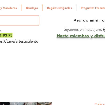
 y Maceteros
Bandejas
Regalos Originales
Preguntas Frecue
Pedido mínimo
Síguenos en instagram:
@
a
1 93 73
Hazte miembro y disfru
ps://t.me/artesuculento
Eche