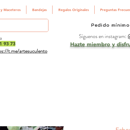
 y Maceteros
Bandejas
Regalos Originales
Preguntas Frecue
Pedido mínimo
Síguenos en instagram:
@
a
1 93 73
Hazte miembro y disfru
ps://t.me/artesuculento
Echev