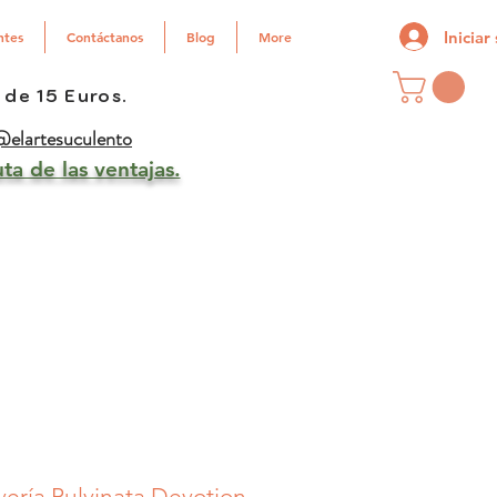
Iniciar
ntes
Contáctanos
Blog
More
 de 15 Euros.
elartesuculento
ta de las ventajas.
ería Pulvinata Devotion