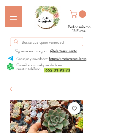
Pedido mínimo
15 Euros.
Síguenos en instagram:
@elartesuculento
Consejos y novedades:
https://t.me/artesuculento
Consúltanos cualquier duda en
nuestro teléfono:
652 31 93 73