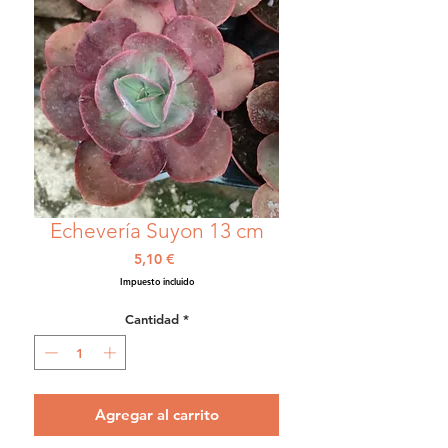
Echevería Suyon 13 cm
Precio
5,10 €
Impuesto incluido
Cantidad
*
Agregar al carrito