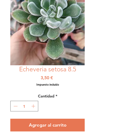
Echeveria setosa 8.5
Precio
3,50 €
Impuesto incluido
Cantidad
*
Agregar al carrito