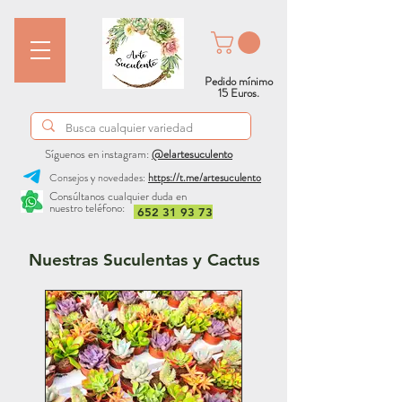
Pedido mínimo
15 Euros.
Síguenos en instagram:
@elartesuculento
Consejos y novedades:
https://t.me/artesuculento
Consúltanos cualquier duda en
nuestro teléfono:
652 31 93 73
Nuestras Suculentas y Cactus