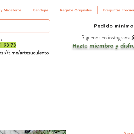
 y Maceteros
Bandejas
Regalos Originales
Preguntas Frecue
Pedido mínimo
Síguenos en instagram:
@
a
1 93 73
Hazte miembro y disfru
ps://t.me/artesuculento
Aeo