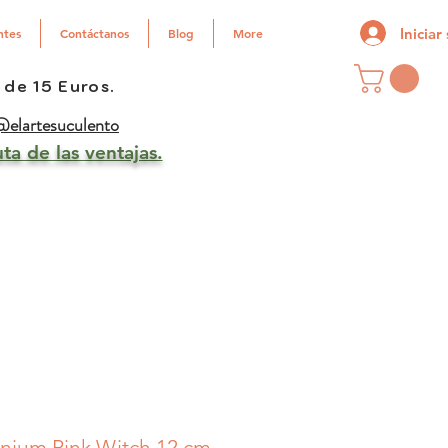
Iniciar
ntes
Contáctanos
Blog
More
 de 15 Euros.
elartesuculento
ta de las ventajas.
nium Pink Witch 12 cm