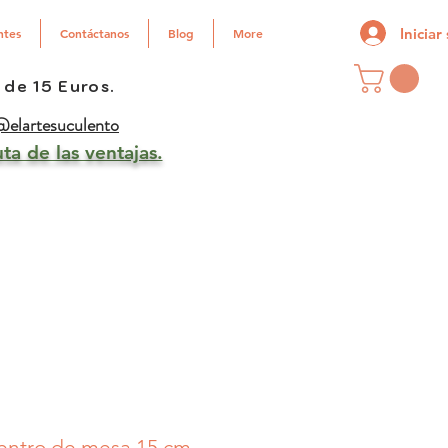
Iniciar
ntes
Contáctanos
Blog
More
 de 15 Euros.
elartesuculento
ta de las ventajas.
entro de mesa 15 cm