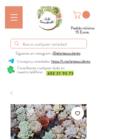
Pedido mínimo
15 Euros.
Síguenos en instagram:
@elartesuculento
Consejos y novedades:
https://t.me/artesuculento
Consúltanos cualquier duda en
nuestro teléfono:
652 31 93 73