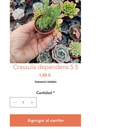
Crassula dependens 5.5
Precio
1,50 €
Impuesto incluido
Cantidad
*
Agregar al carrito