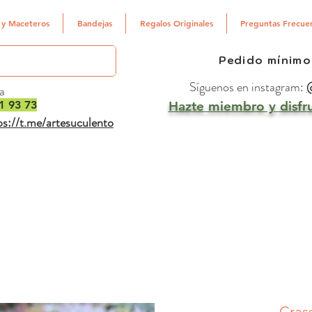
 y Maceteros
Bandejas
Regalos Originales
Preguntas Frecue
Pedido mínimo
Síguenos en instagram:
@
a
1 93 73
Hazte miembro y disfru
ps://t.me/artesuculento
Cras