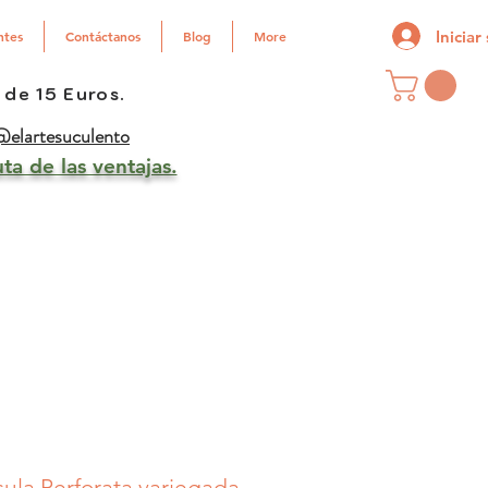
Iniciar
ntes
Contáctanos
Blog
More
 de 15 Euros.
elartesuculento
ta de las ventajas.
sula Perforata variegada