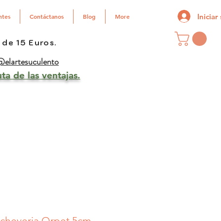
Iniciar
ntes
Contáctanos
Blog
More
 de 15 Euros.
elartesuculento
ta de las ventajas.
cheveria Orpet 5cm