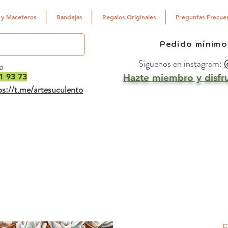
 y Maceteros
Bandejas
Regalos Originales
Preguntas Frecue
Pedido mínimo
Síguenos en instagram:
@
a
1 93 73
Hazte miembro y disfru
ps://t.me/artesuculento
E