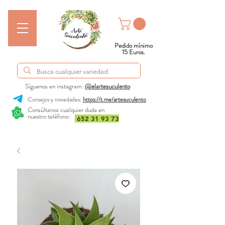
Pedido mínimo
15 Euros.
Síguenos en instagram:
@elartesuculento
Consejos y novedades:
https://t.me/artesuculento
Consúltanos cualquier duda en
nuestro teléfono:
652 31 93 73