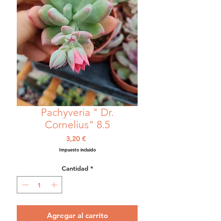
Pachyveria " Dr.
Cornelius" 8.5
Precio
3,20 €
Impuesto incluido
Cantidad
*
Agregar al carrito