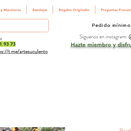
 y Maceteros
Bandejas
Regalos Originales
Preguntas Frecue
Pedido mínimo
Síguenos en instagram:
@
a
1 93 73
Hazte miembro y disfru
ps://t.me/artesuculento
Pach