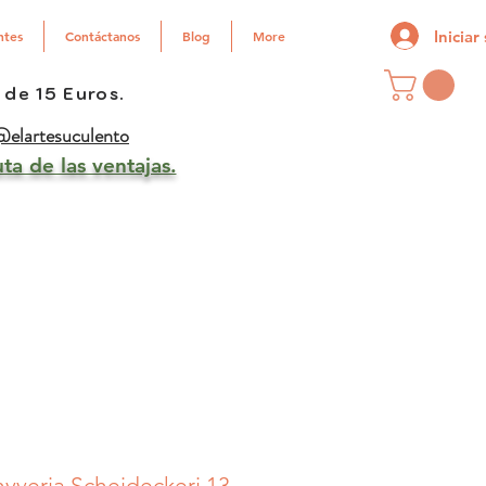
Iniciar
ntes
Contáctanos
Blog
More
 de 15 Euros.
elartesuculento
ta de las ventajas.
yveria Scheideckeri 13