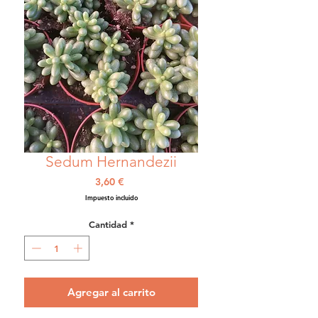
Sedum Hernandezii
Precio
3,60 €
Impuesto incluido
Cantidad
*
Agregar al carrito