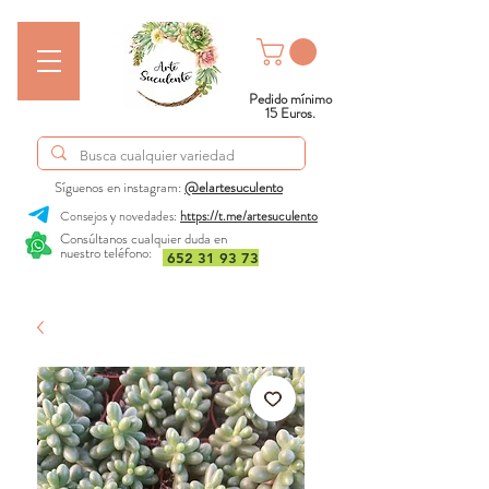
Pedido mínimo
15 Euros.
Síguenos en instagram:
@elartesuculento
Consejos y novedades:
https://t.me/artesuculento
Consúltanos cualquier duda en
nuestro teléfono:
652 31 93 73