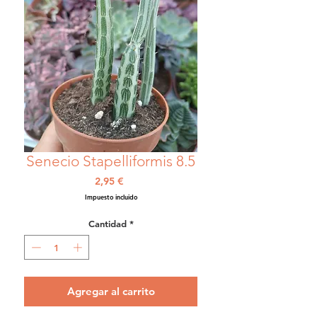
Senecio Stapelliformis 8.5
Precio
2,95 €
Impuesto incluido
Cantidad
*
Agregar al carrito