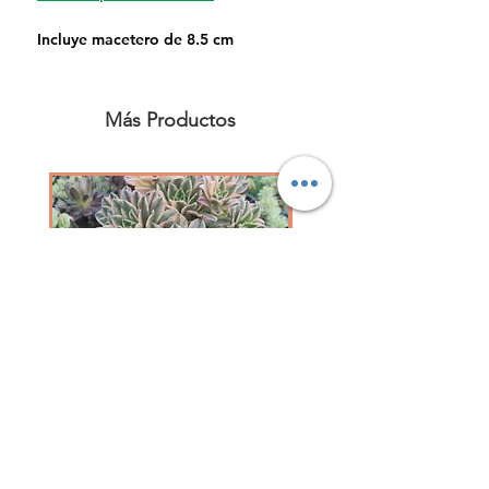
Incluye macetero de 8.5 cm
Más Productos
Aeoniun Green Tea variegada 12 cm
Precio
5,20 €