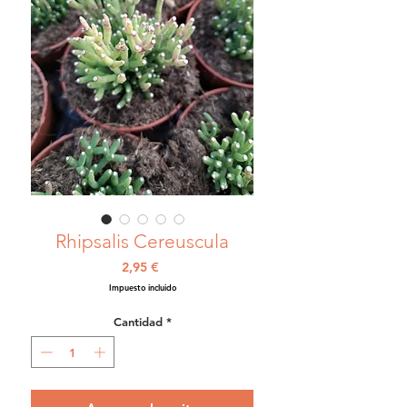
Rhipsalis Cereuscula
Precio
2,95 €
Impuesto incluido
Cantidad
*