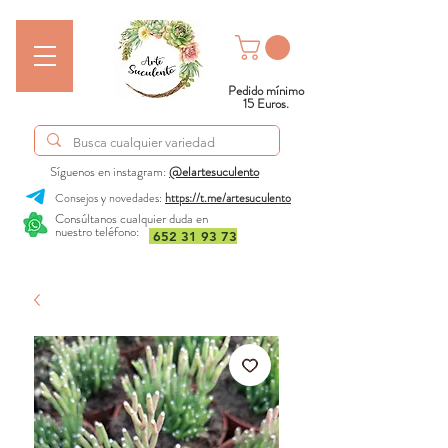
Pedido mínimo
15 Euros.
Síguenos en instagram:
@elartesuculento
Consejos y novedades:
https://t.me/artesuculento
Consúltanos cualquier duda en
nuestro teléfono:
652 31 93 73