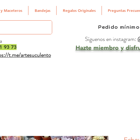
 y Maceteros
Bandejas
Regalos Originales
Preguntas Frecue
Pedido mínimo
Síguenos en instagram:
@
a
1 93 73
Hazte miembro y disfru
ps://t.me/artesuculento
Echev