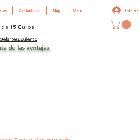
Iniciar
ntes
Contáctanos
Blog
More
 de 15 Euros.
elartesuculento
ta de las ventajas.
ería Agavoides miranda