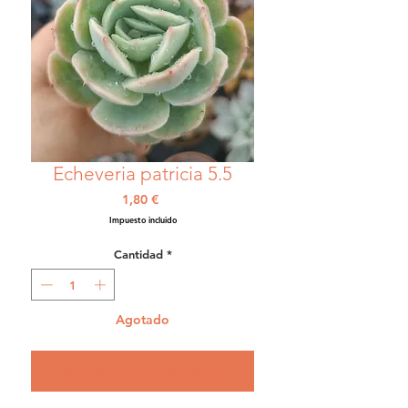
Echeveria patricia 5.5
Precio
1,80 €
Impuesto incluido
Cantidad
*
Agotado
Notificar al estar disponible