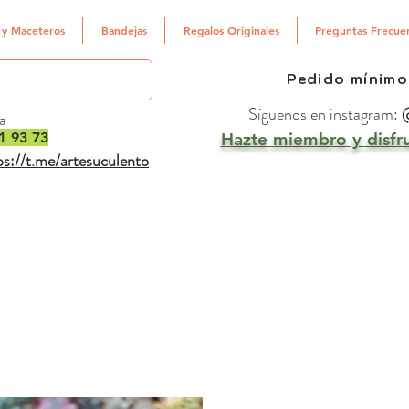
 y Maceteros
Bandejas
Regalos Originales
Preguntas Frecue
Pedido mínimo
Síguenos en instagram:
@
a
1 93 73
Hazte miembro y disfru
ps://t.me/artesuculento