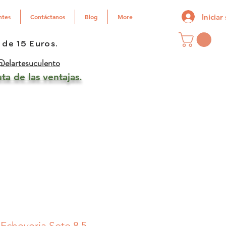
Iniciar
ntes
Contáctanos
Blog
More
 de 15 Euros.
elartesuculento
ta de las ventajas.
Echeveria Soto 8.5