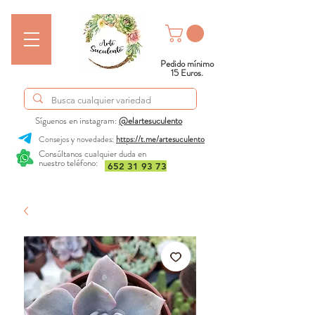
Pedido mínimo
15 Euros.
Síguenos en instagram:
@elartesuculento
Consejos y novedades:
https://t.me/artesuculento
Consúltanos cualquier duda en
nuestro teléfono:
652 31 93 73