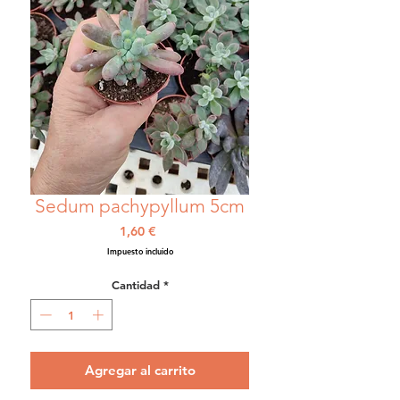
Sedum pachypyllum 5cm
Precio
1,60 €
Impuesto incluido
Cantidad
*
Agregar al carrito