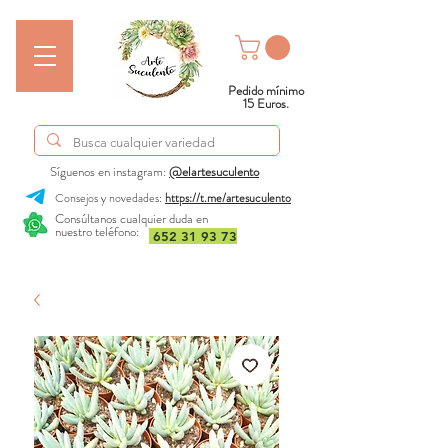
Pedido mínimo
15 Euros.
Síguenos en instagram:
@elartesuculento
Consejos y novedades:
https://t.me/artesuculento
Consúltanos cualquier duda en
nuestro teléfono:
652 31 93 73