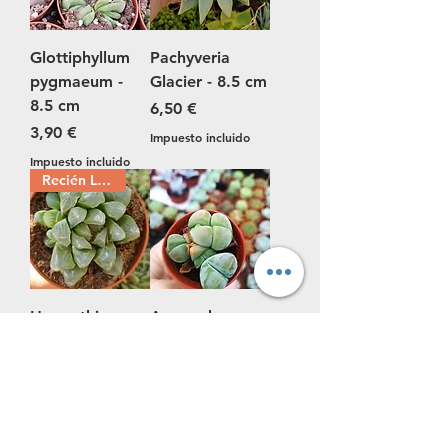
Glottiphyllum
Pachyveria
pygmaeum -
Glacier - 8.5 cm
8.5 cm
Precio
6,50 €
Precio
3,90 €
Impuesto incluido
Impuesto incluido
Recién Llegado
Haworthia
Argyroderma
Cooperi var.
Delatii 5.5 cm
truncata 8.5 cm
Precio
1,90 €
Agotado
Impuesto incluido