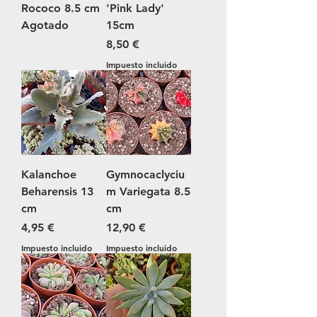
Rococo 8.5 cm
'Pink Lady'
Agotado
15cm
Precio
8,50 €
Impuesto incluido
Kalanchoe
Gymnocaclyciu
Beharensis 13
m Variegata 8.5
cm
cm
Precio
Precio
4,95 €
12,90 €
Impuesto incluido
Impuesto incluido