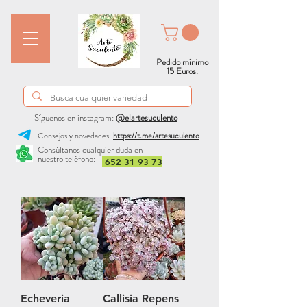
Pedido mínimo
15 Euros.
Síguenos en instagram:
@elartesuculento
Consejos y novedades:
https://t.me/artesuculento
Consúltanos cualquier duda en
nuestro teléfono:
652 31 93 73
Echeveria
Callisia Repens