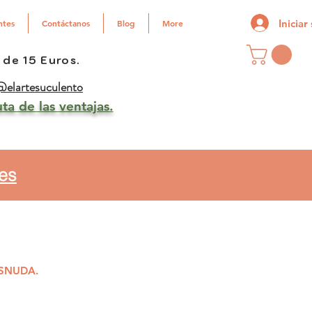
Iniciar
ntes
Contáctanos
Blog
More
 de 15 Euros.
elartesuculento
ta de las ventajas.
les
DESNUDA.