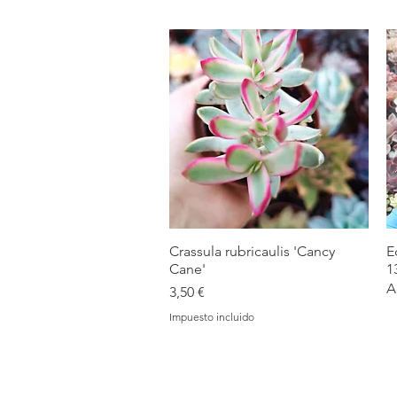
Crassula rubricaulis 'Cancy
Vista rápida
E
Cane'
1
A
Precio
3,50 €
Impuesto incluido