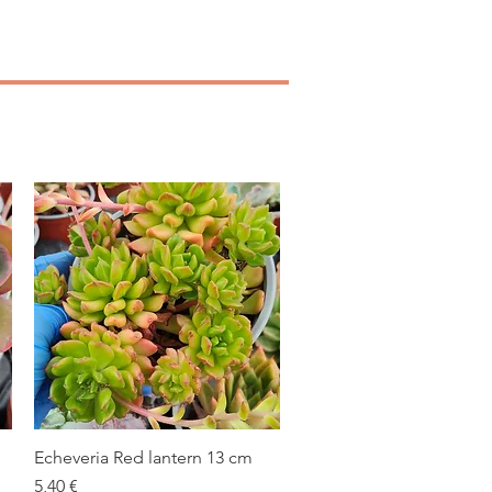
Echeveria Red lantern 13 cm
Vista rápida
Precio
5,40 €