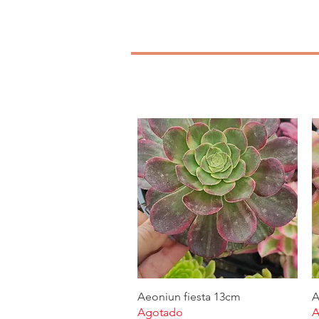
Aeoniun fiesta 13cm
Vista rápida
A
Agotado
A