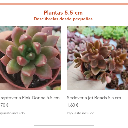
Plantas 5.5 cm
Descúbrelas desde pequeñas
raptoveria Pink Donna 5.5 cm
Vista rápida
Sedeveria jet Beads 5.5 cm
Vista rápida
recio
Precio
,70 €
1,60 €
mpuesto incluido
Impuesto incluido