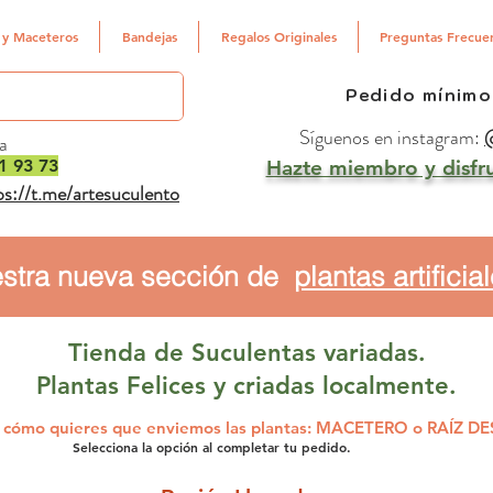
 y Maceteros
Bandejas
Regalos Originales
Preguntas Frecue
Pedido mínimo
Síguenos en instagram:
@
a
1 93 73
Hazte miembro y disfru
ps://t.me/artesuculento
stra nueva sección de
plantas artificia
Tienda de Suculentas variadas.
Plantas Felices y criadas localmente.
r cómo quieres que enviemos las plantas: MACETERO o RAÍZ 
Selecciona la opción al completar tu pedido.