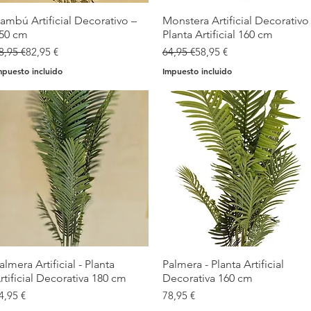
ambú Artificial Decorativo –
Vista rápida
Monstera Artificial Decorativo 
Vista rápida
50 cm
Planta Artificial 160 cm
recio
recio de oferta
Precio
Precio de oferta
8,95 €
82,95 €
64,95 €
58,95 €
mpuesto incluido
Impuesto incluido
almera Artificial - Planta
Vista rápida
Palmera - Planta Artificial
Vista rápida
rtificial Decorativa 180 cm
Decorativa 160 cm
recio
Precio
4,95 €
78,95 €