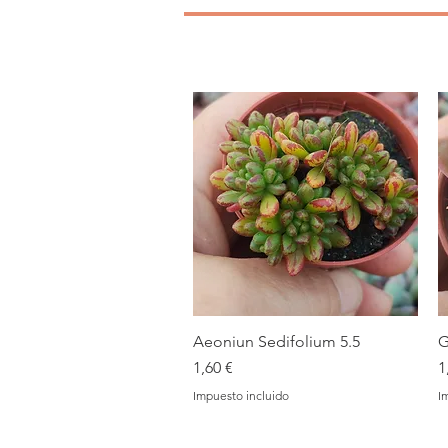
Aeoniun Sedifolium 5.5
Vista rápida
G
Precio
P
1,60 €
1
Impuesto incluido
I