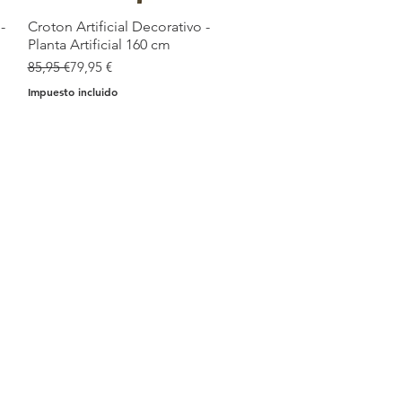
-
Croton Artificial Decorativo -
Vista rápida
Planta Artificial 160 cm
Precio
Precio de oferta
85,95 €
79,95 €
Impuesto incluido