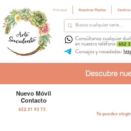
Principal
Nuestras Plantas
Centros
Consúltanos cualquier dud
en nuestro teléfono:
652 3
Consejos y novedades:
htt
Descubre nue
Nuevo Móvil
Contacto
652 31 93 73
Ya puedes elegi