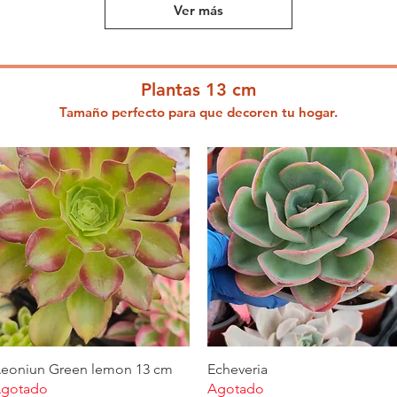
Ver más
Plantas 13 cm
Tamaño perfecto para que decoren
tu hogar.
eoniun Green lemon 13 cm
Vista rápida
Echeveria
Vista rápida
gotado
Agotado