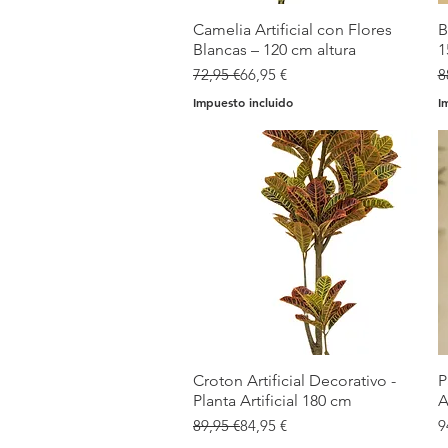
Camelia Artificial con Flores
Vista rápida
B
Blancas – 120 cm altura
1
Precio
Precio de oferta
P
P
72,95 €
66,95 €
8
Impuesto incluido
I
Croton Artificial Decorativo -
Vista rápida
P
Planta Artificial 180 cm
A
Precio
Precio de oferta
P
89,95 €
84,95 €
9