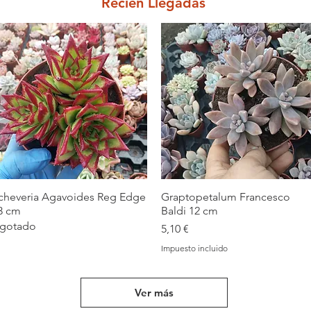
Recién Llegadas
cheveria Agavoides Reg Edge
Vista rápida
Graptopetalum Francesco
Vista rápida
3 cm
Baldi 12 cm
gotado
Precio
5,10 €
Impuesto incluido
Ver más