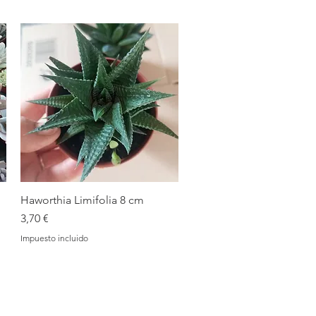
Haworthia Limifolia 8 cm
Vista rápida
Precio
3,70 €
Impuesto incluido