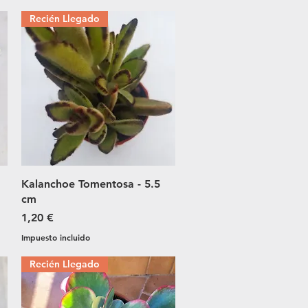
Recién Llegado
Vista rápida
Kalanchoe Tomentosa - 5.5
cm
Precio
1,20 €
Impuesto incluido
Recién Llegado