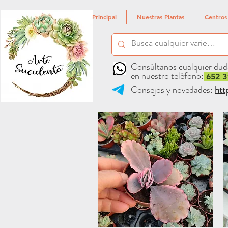
Principal
Nuestras Plantas
Centros
Consúltanos cualquier dud
en nuestro teléfono:
652 3
Consejos y novedades:
htt