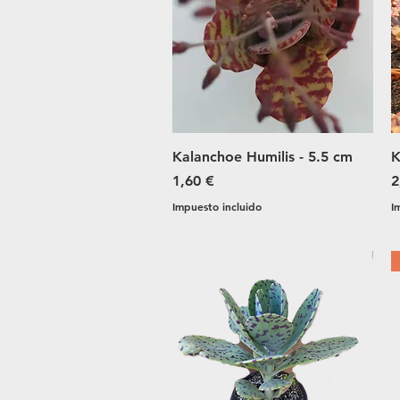
Vista rápida
Kalanchoe Humilis - 5.5 cm
K
Precio
P
1,60 €
2
Impuesto incluido
I