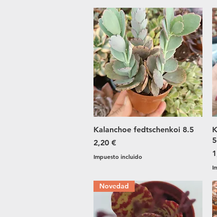
Vista rápida
Kalanchoe fedtschenkoi 8.5
K
5
Precio
2,20 €
P
1
Impuesto incluido
I
Novedad