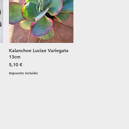
Vista rápida
Kalanchoe Luciae Variegata
13cm
Precio
5,10 €
Impuesto incluido