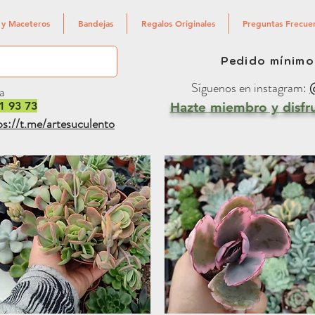
 y Maceteros
Bandejas
Regalos Originales
Preguntas Frecue
Pedido mínimo
Síguenos en instagram:
@
a
1 93 73
Hazte miembro y disfru
ps://t.me/artesuculento