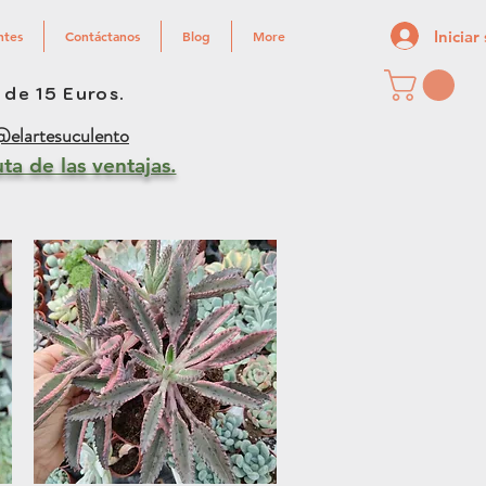
Iniciar
ntes
Contáctanos
Blog
More
 de 15 Euros.
elartesuculento
ta de las ventajas.