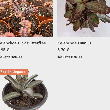
Vista rápida
Vista rápida
alanchoe Pink Butterflies
Kalanchoe Humilis
recio
Precio
,95 €
3,70 €
mpuesto incluido
Impuesto incluido
Recién Llegado