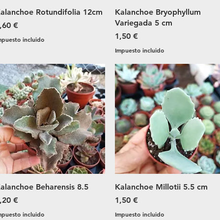
Vista rápida
Vista rápida
alanchoe Rotundifolia 12cm
Kalanchoe Bryophyllum
Variegada 5 cm
recio
,60 €
Precio
1,50 €
mpuesto incluido
Impuesto incluido
Vista rápida
Vista rápida
alanchoe Beharensis 8.5
Kalanchoe Millotii 5.5 cm
recio
Precio
,20 €
1,50 €
mpuesto incluido
Impuesto incluido