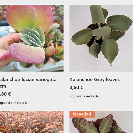
Vista rápida
Vista rápida
alanchoe luciae variegata
Kalanchoe Grey leaves
cm
Precio
3,50 €
recio
,80 €
Impuesto incluido
mpuesto incluido
Novedad