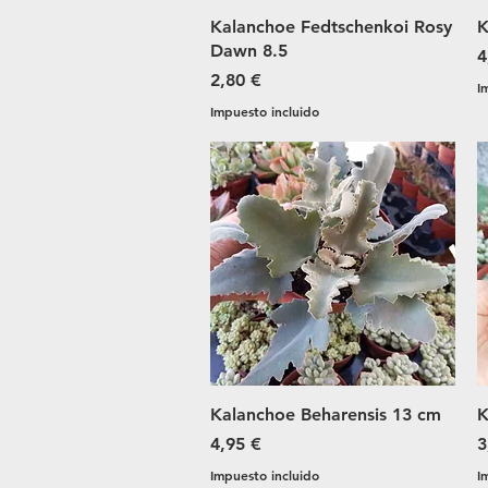
Vista rápida
Kalanchoe Fedtschenkoi Rosy
K
Dawn 8.5
P
4
Precio
2,80 €
I
Impuesto incluido
Vista rápida
Kalanchoe Beharensis 13 cm
K
Precio
P
4,95 €
3
Impuesto incluido
I