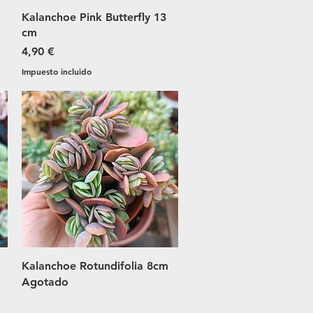
Vista rápida
Kalanchoe Pink Butterfly 13
cm
Precio
4,90 €
Impuesto incluido
Vista rápida
Kalanchoe Rotundifolia 8cm
Agotado