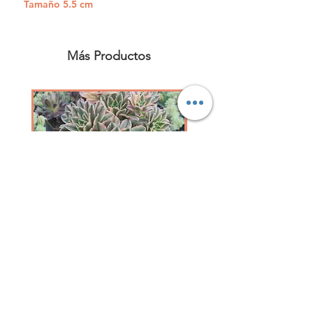
Tamaño 5.5 cm
Más Productos
Aeoniun Green Tea variegada 12 cm
Precio
5,20 €
Impuesto incluido