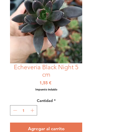
Echeveria Black Night 5
cm
Precio
1,55 €
Impuesto incluido
Cantidad
*
Agregar al carrito