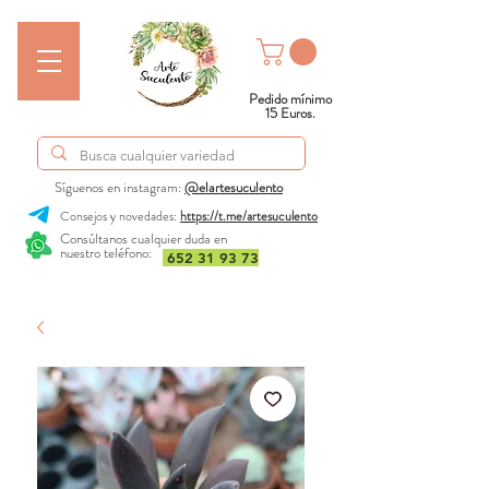
Pedido mínimo
15 Euros.
Síguenos en instagram:
@elartesuculento
Consejos y novedades:
https://t.me/artesuculento
Consúltanos cualquier duda en
nuestro teléfono:
652 31 93 73