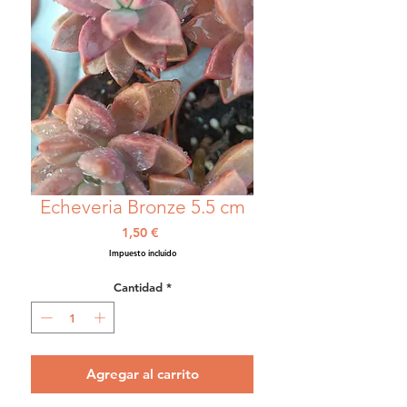
Echeveria Bronze 5.5 cm
Precio
1,50 €
Impuesto incluido
Cantidad
*
Agregar al carrito