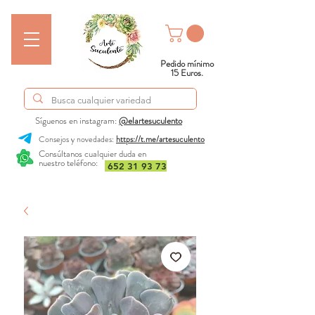
Pedido mínimo
15 Euros.
Síguenos en instagram:
@elartesuculento
Consejos y novedades:
https://t.me/artesuculento
Consúltanos cualquier duda en
nuestro teléfono:
652 31 93 73