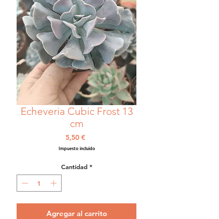
Echeveria Cubic Frost 13
cm
Precio
5,50 €
Impuesto incluido
Cantidad
*
Agregar al carrito