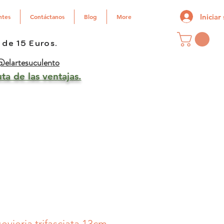
Iniciar
ntes
Contáctanos
Blog
More
 de 15 Euros.
elartesuculento
ta de las ventajas.
evieria trifasciata 13cm