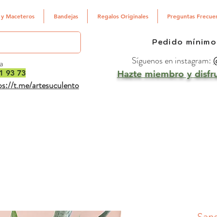
 y Maceteros
Bandejas
Regalos Originales
Preguntas Frecue
Pedido mínimo
Síguenos en instagram:
@
a
1 93 73
Hazte miembro y disfru
ps://t.me/artesuculento
Sans