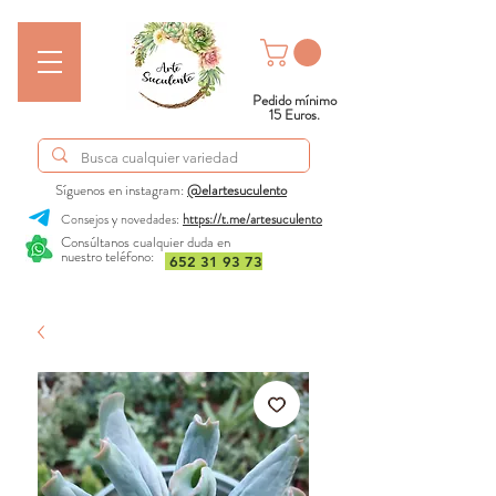
Pedido mínimo
15 Euros.
Síguenos en instagram:
@elartesuculento
Consejos y novedades:
https://t.me/artesuculento
Consúltanos cualquier duda en
nuestro teléfono:
652 31 93 73